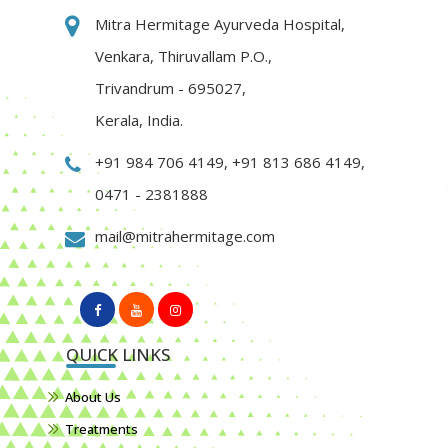
Mitra Hermitage Ayurveda Hospital,
Venkara, Thiruvallam P.O.,
Trivandrum - 695027,
Kerala, India.
+91 984 706 4149
,
+91 813 686 4149
,
0471 - 2381888
mail@mitrahermitage.com
QUICK LINKS
About Us
Treatments